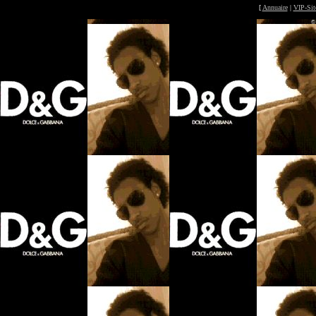
[
Annuaire
|
VIP-Sit
©