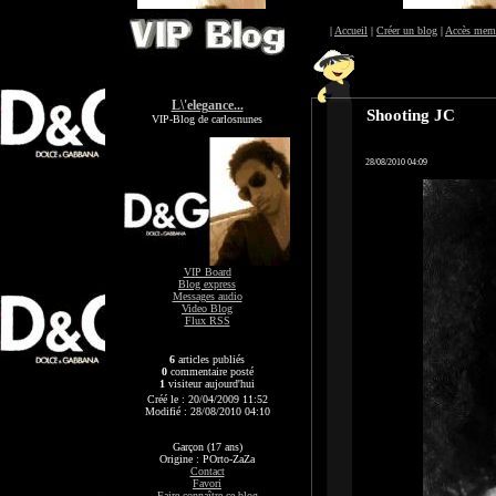
|
Accueil
|
Créer un blog
|
Accès mem
L\'elegance...
Shooting JC
VIP-Blog de carlosnunes
28/08/2010 04:09
VIP Board
Blog express
Messages audio
Video Blog
Flux RSS
6
articles publiés
0
commentaire posté
1
visiteur aujourd'hui
Créé le : 20/04/2009 11:52
Modifié : 28/08/2010 04:10
Garçon (17 ans)
Origine : POrto-ZaZa
Contact
Favori
Faire connaître ce blog